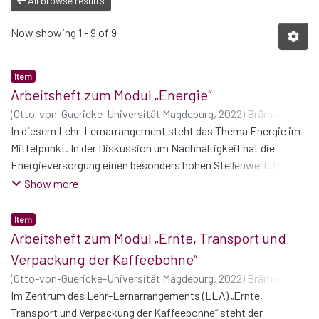
All browse results
Now showing
1 - 9 of 9
Item
Arbeitsheft zum Modul „Energie“
(
Otto-von-Guericke-Universität Magdeburg
,
2022
)
Brämer,
Stefan
In diesem Lehr-Lernarrangement steht das Thema Energie im
;
Brand, Lisa-Marie
;
König, Lisa
;
Schüßler, Philipp
;
Vieback, Linda
Mittelpunkt. In der Diskussion um Nachhaltigkeit hat die
Energieversorgung einen besonders hohen Stellenwert. Die
Lernenden sollen mittels des Lehr-Lernarrangements ein
Show more
Gefühl für Energieformen, Energieverbrauch und
Energiesparmaßnahmen bekommen. Zentrales Ziel ist hierbei,
Item
die individuelle Verinnerlichung und Umsetzung im privaten als
Arbeitsheft zum Modul „Ernte, Transport und
auch betrieblichen Kontext, und die Lernenden dazu anzuregen,
Verpackung der Kaffeebohne“
dem Thema in ihrem Umfeld mehr Aufmerksamkeit zu
(
Otto-von-Guericke-Universität Magdeburg
,
2022
)
Brämer,
schenken und so ein besseres Verständnis für Nachhaltigkeit
Stefan
Im Zentrum des Lehr-Lernarrangements (LLA) „Ernte,
;
Brand, Lisa-Marie
;
König, Lisa
;
Schüßler, Philipp
;
zu bekommen.
Vieback, Linda
Transport und Verpackung der Kaffeebohne“ steht der