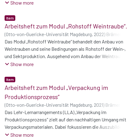
und dem Konsum alkoholischer Getränke.
Show more
Item
Arbeitsheft zum Modul „Rohstoff Weintraube“.
(
Otto-von-Guericke-Universität Magdeburg
,
2022
)
Brämer,
Stefan
Das Modul „Rohstoff Weintraube“ behandelt den Anbau von
;
König, Lisa
;
Schüßler, Philipp
;
Vieback, Linda
Weintrauben und seine Bedingungen als Rohstoff der Wein-,
und Sektproduktion. Ausgehend vom Anbau der Weintrauben
werden ökologische, ökonomische und soziale Aspekte der
Show more
Nachhaltigkeit betrachtet. Diese umfassen die Unterschiede
von ökologischen und konventionellen Anbaumethoden,
Item
Arbeitsbedingungen im In- und Ausland und mögliche
Arbeitsheft zum Modul „Verpackung im
Zertifizierungen.
Produktionsprozess“
(
Otto-von-Guericke-Universität Magdeburg
,
2021
)
Brämer,
Stefan
Das Lehr-Lernarrangements (LLA) „Verpackung im
;
Brand, Lisa-Marie
;
Hagendorf, Tom
;
König, Lisa
;
Schüßler, Philipp
Produktionsprozess“ zielt auf den nachhaltigen Umgang mit
;
Vieback, Linda
Verpackungsmaterialen. Dabei fokussieren die Auszubildenden
Auswirkungen durch die Nutzung von Kunststoffen als
Show more