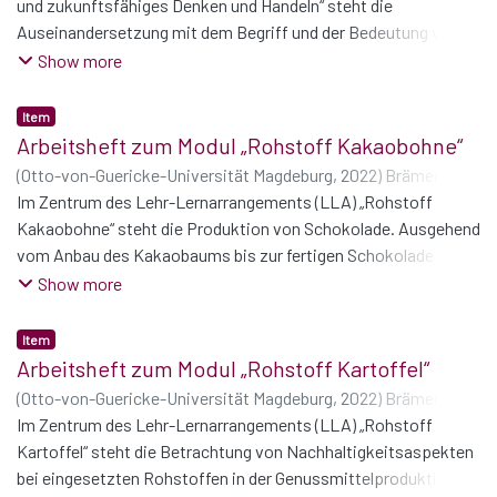
und zukunftsfähiges Denken und Handeln“ steht die
Auseinandersetzung mit dem Begriff und der Bedeutung von
Nachhaltigkeit. Das eigene Handeln wird durch die Reflektion
Show more
von alltäglichen Abläufen und Aktivitäten im privaten und
beruflichen Umfeld hinterfragt und Alternativen entwickelt.
Item
Arbeitsheft zum Modul „Rohstoff Kakaobohne“
(
Otto-von-Guericke-Universität Magdeburg
,
2022
)
Brämer,
Stefan
Im Zentrum des Lehr-Lernarrangements (LLA) „Rohstoff
;
Brand, Lisa-Marie
;
König, Lisa
;
Schüßler, Philipp
;
Vieback, Linda
Kakaobohne“ steht die Produktion von Schokolade. Ausgehend
vom Anbau des Kakaobaums bis zur fertigen Schokolade mit
Bezug zu Nachhaltigkeitsaspekten.
Show more
Item
Arbeitsheft zum Modul „Rohstoff Kartoffel“
(
Otto-von-Guericke-Universität Magdeburg
,
2022
)
Brämer,
Stefan
Im Zentrum des Lehr-Lernarrangements (LLA) „Rohstoff
;
Brand, Lisa-Marie
;
König, Lisa
;
Schüßler, Philipp
;
Vieback, Linda
Kartoffel“ steht die Betrachtung von Nachhaltigkeitsaspekten
bei eingesetzten Rohstoffen in der Genussmittelproduktion