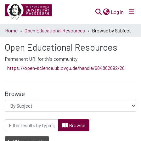
(current)
Log In
Communities
Home
Open Educational Resources
Browse by Subject
& Collections
Open Educational Resources
All of Open Science
Permanent URI for this community
https://open-science.ub.ovgu.de/handle/684882692/26
Browse
Browsing Open Educational Resources by 
Browse