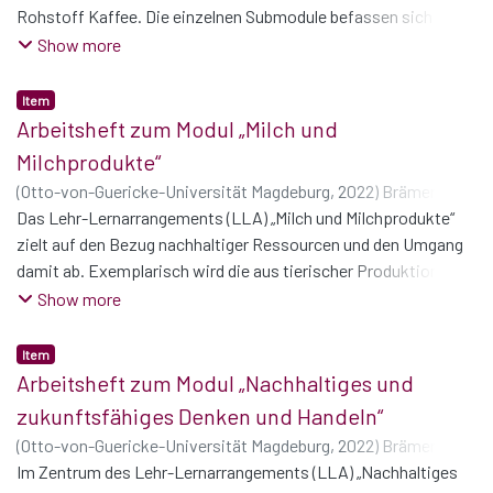
Rohstoff Kaffee. Die einzelnen Submodule befassen sich mit
nachhaltigen Aspekten der Ernte, dem Transport und den
Show more
Verpackungen von Kaffee Jedes Submodul gliedert sich in
Blöcke, die in sich thematisch abgeschlossen sind.
Item
Arbeitsheft zum Modul „Milch und
Milchprodukte“
(
Otto-von-Guericke-Universität Magdeburg
,
2022
)
Brämer,
Stefan
Das Lehr-Lernarrangements (LLA) „Milch und Milchprodukte“
;
König, Lisa
;
Schüßler, Philipp
;
Vieback, Linda
zielt auf den Bezug nachhaltiger Ressourcen und den Umgang
damit ab. Exemplarisch wird die aus tierischer Produktion
stammende Ressource Milch verwendet, da sie als
Show more
Endprodukt, Zutat oder in Form von Milchprodukten (z.B.
Butter) in verschiedenen Lebensmittelbranchen Verwendung
Item
findet. Am Beispiel der Produktion und Weiterverarbeitung von
Arbeitsheft zum Modul „Nachhaltiges und
Milch können soziale, ökologische und ökonomische
zukunftsfähiges Denken und Handeln“
Perspektiven der Nachhaltigkeit beleuchtet werden.
(
Otto-von-Guericke-Universität Magdeburg
,
2022
)
Brämer,
Stefan
Im Zentrum des Lehr-Lernarrangements (LLA) „Nachhaltiges
;
Schüßler, Philipp
;
Vieback, Linda