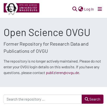
(current)
Log In
Communities
Open Science OVGU
& Collections
All of Open Science
Former Repository for Research Data and
Publications of OVGU
Statistics
The repository is no longer actively maintained. Please do not
enter your OVGU login details on this website. If you have any
questions, please contact
publizieren@ovgu.de
.
Search