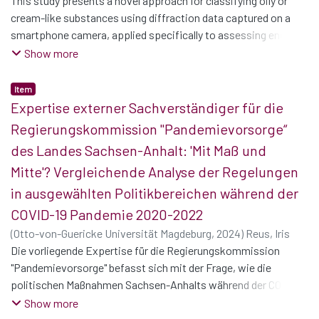
Udo
This study presents a novel approach for classifying oily or
;
Jadhav, Ashish Shivajirao
cream-like substances using diffraction data captured on a
smartphone camera, applied specifically to assessing engine
oil quality. Utilising the COMPOLYTICS(R) TapCorder approach,
Show more
optical diffraction patterns were analysed with a tailored
feature extraction method. The performance of three machine
Item
learning paradigms － Multilayer Perceptrons (MLP), Learning
Expertise externer Sachverständiger für die
Vector Quantization (LVQ), and Radial Basis Function
Regierungskommission "Pandemievorsorge“
Networks (RBFN) － was analysed in classifying new and used
des Landes Sachsen-Anhalt: 'Mit Maß und
oil samples. MLP achieved the highest accuracy, while LVQ
Mitte'? Vergleichende Analyse der Regelungen
required the least computation time, highlighting trade-offs
relevant for consumer-focused applications. This work clearly
in ausgewählten Politikbereichen während der
demonstrates the feasibility of accessible, low-cost chemical
COVID-19 Pandemie 2020-2022
substance analysis via smartphone-based systems.
(
Otto-von-Guericke Universität Magdeburg
,
2024
)
Reus, Iris
Die vorliegende Expertise für die Regierungskommission
"Pandemievorsorge" befasst sich mit der Frage, wie die
politischen Maßnahmen Sachsen-Anhalts während der COVID-
19 Pandemie im Vergleich mit denen der anderen Bundesländer
Show more
einzustufen sind. Ausgangspunkt war dabei ein Zitat von