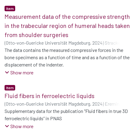
Ministerpräsident Haseloff, nach dem die Landesregierung
Item
versucht habe, im Rahmen der Möglichkeiten mit Maß und
Measurement data of the compressive strength
Mitte‘ zu agieren. Betrachtet wurden die Regelungen aller 16
in the trabecular region of humeral heads taken
Bundesländer in sieben Politikbereichen im
from shoulder surgeries
Untersuchungszeitraum 2020-2022. Zusammenfassend
(
Otto-von-Guericke Universität Magdeburg
,
2024
)
Strackeljan,
bestätigt die Analyse mit Blick auf diese Regelungsbereiche
Cornelius
The data contains the measured compressive forces in the
;
Borgolte, Melissa
;
Döring, Joachim
;
Berth,
das Zitat des Ministerpräsidenten. Die untersuchten
Alexander
bone specimens as a function of time and as a function of the
;
Woschke, Elmar
Regelungen befinden sich mit wenigen Ausnahmen im
displacement of the indenter.
Mittelfeld, d.h. mittig zwischen Ländern mit sehr restriktiven
For the mechanical tests, two adapters were 30 printed to fit
Show more
und sehr moderaten Regelungen. Sie sind zudem gemäßigt in
the
dem Sinne, dass Einschränkungen verglichen mit anderen
specimens. The corresponding CAD data are provided as .par-
Ländern zumeist weniger gravierend waren oder auch im
Item
files
Zeitverlauf weniger lang galten.
Fluid fibers in ferroelectric liquids
(SolidEdge) and as stl-files.
(
Otto-von-Guericke Universität Magdeburg
,
2024
)
Eremin,
The data also contains photographs of the specimens.
Alexey
Supplementary data for the publication "Fluid fibers in true 3D
ferroelectric liquids” in PNAS
Show more