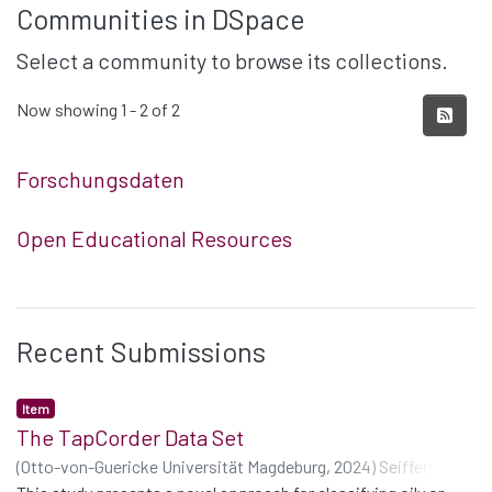
Communities in DSpace
Select a community to browse its collections.
Now showing
1 - 2 of 2
Forschungsdaten
Open Educational Resources
Recent Submissions
Item
The TapCorder Data Set
(
Otto-von-Guericke Universität Magdeburg
,
2024
)
Seiffert,