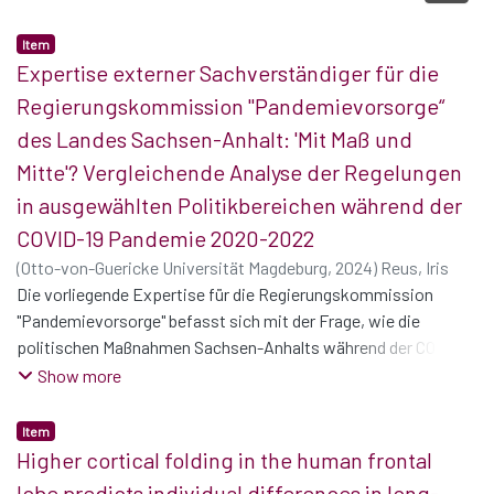
Item
Expertise externer Sachverständiger für die
Regierungskommission "Pandemievorsorge“
des Landes Sachsen-Anhalt: 'Mit Maß und
Mitte'? Vergleichende Analyse der Regelungen
in ausgewählten Politikbereichen während der
COVID-19 Pandemie 2020-2022
(
Otto-von-Guericke Universität Magdeburg
,
2024
)
Reus, Iris
Die vorliegende Expertise für die Regierungskommission
"Pandemievorsorge" befasst sich mit der Frage, wie die
politischen Maßnahmen Sachsen-Anhalts während der COVID-
19 Pandemie im Vergleich mit denen der anderen Bundesländer
Show more
einzustufen sind. Ausgangspunkt war dabei ein Zitat von
Ministerpräsident Haseloff, nach dem die Landesregierung
Item
versucht habe, im Rahmen der Möglichkeiten mit Maß und
Higher cortical folding in the human frontal
Mitte‘ zu agieren. Betrachtet wurden die Regelungen aller 16
lobe predicts individual differences in long-