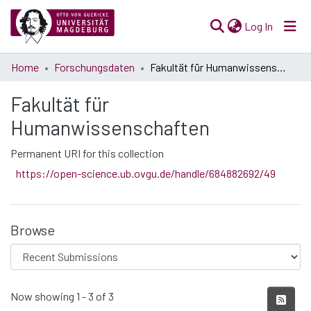
(current)
Log In
Communities
Home
Forschungsdaten
Fakultät für Humanwissenschaften
& Collections
Fakultät für
All of Open Science
Humanwissenschaften
Statistics
Permanent URI for this collection
https://open-science.ub.ovgu.de/handle/684882692/49
Browse
Recent Submissions
Now showing
1 - 3 of 3