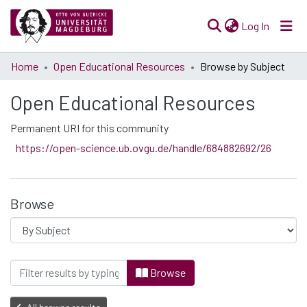
(current)
Log In
Communities
Home
Open Educational Resources
Browse by Subject
& Collections
Open Educational Resources
All of Open Science
Permanent URI for this community
https://open-science.ub.ovgu.de/handle/684882692/26
Browse
Browsing Open Educational Resources by 
Browse