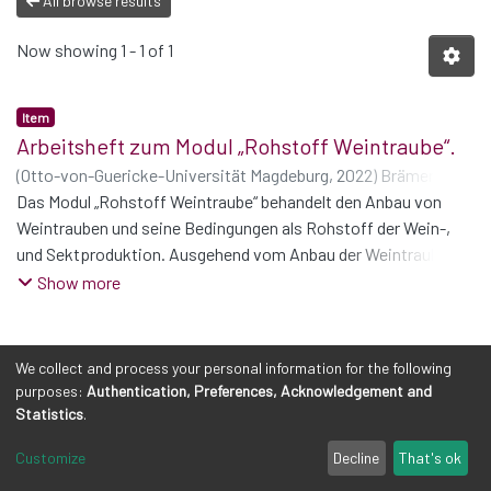
All browse results
Now showing
1 - 1 of 1
Item
Arbeitsheft zum Modul „Rohstoff Weintraube“.
(
Otto-von-Guericke-Universität Magdeburg
,
2022
)
Brämer,
Stefan
Das Modul „Rohstoff Weintraube“ behandelt den Anbau von
;
König, Lisa
;
Schüßler, Philipp
;
Vieback, Linda
Weintrauben und seine Bedingungen als Rohstoff der Wein-,
und Sektproduktion. Ausgehend vom Anbau der Weintrauben
werden ökologische, ökonomische und soziale Aspekte der
Show more
Nachhaltigkeit betrachtet. Diese umfassen die Unterschiede
von ökologischen und konventionellen Anbaumethoden,
Arbeitsbedingungen im In- und Ausland und mögliche
We collect and process your personal information for the following
Zertifizierungen.
purposes:
Authentication, Preferences, Acknowledgement and
Statistics
.
Customize
Decline
That's ok
Cookie settings
Privacy policy
Legal Notes
Send Feedback