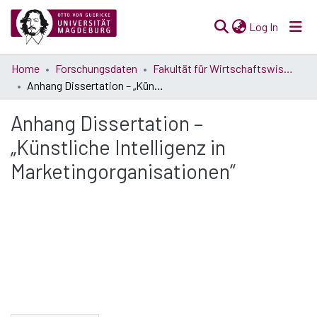
(current)
Log In
Communities
Home
Forschungsdaten
Fakultät für Wirtschaftswissenschaft
& Collections
Anhang Dissertation – „Künstliche Intelligenz in Marketingorganisationen“
All of Open Science
Anhang Dissertation –
„Künstliche Intelligenz in
Statistics
Marketingorganisationen“